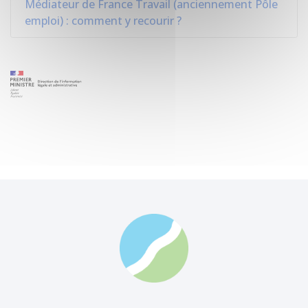
Médiateur de France Travail (anciennement Pôle
emploi) : comment y recourir ?