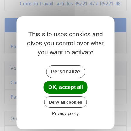
Code du travail : articles R5221-47 à R5221-48
Services en ligne et formulaires
This site uses cookies and
S'inscrire à France Travail (anciennement
gives you control over what
Pôle emploi)
you want to activate
Voir aussi
Personalize
Carte d'identité
OK, accept all
Passeport
Deny all cookies
Privacy policy
Questions ? Réponses !