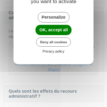
you want to activate
Comment se fait le recours
administratif ?
Personalize
OK, accept all
La procédure varie selon que le recours est
obligatoire ou non :
Deny all cookies
Recours non obligatoire (recours gracieux ou
Privacy policy
recours hiérarchique)
Recours administratif préalable obligatoire
(Rapo)
Quels sont les effets du recours
administratif ?