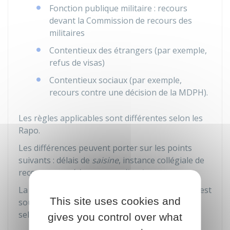
Fonction publique militaire : recours
devant la Commission de recours des
militaires
Contentieux des étrangers (par exemple,
refus de visas)
Contentieux sociaux (par exemple,
recours contre une décision de la
MDPH
).
Les règles applicables sont différentes selon les
Rapo.
Les différences peuvent porter sur les points
suivants : délais de
saisine
, instance collégiale de
recours,
procédure contradictoire
.
La décision administrative dont la contestation est
This site uses cookies and
soumise à un Rapo indique les voies et délais
selon lesquels le recours doit être exercé.
gives you control over what