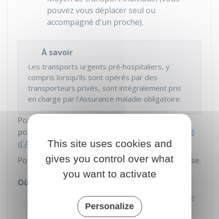
pouvez vous déplacer seul ou
accompagné d'un proche).
À savoir
Les transports urgents pré‑hospitaliers, y
compris lorsqu'ils sont opérés par des
transporteurs privés, sont intégralement pris
en charge par l'Assurance maladie obligatoire.
Pour trouver un VSL ou une ambulance, vous
pouvez consulter le site internet
Annuaire santé
This site uses cookies and
d'Ameli
.
gives you control over what
Pour un taxi conventionné, contactez votre caisse.
you want to activate
Où s'adresser ?
Caisse primaire d'assurance maladie
Personalize
(CPAM)