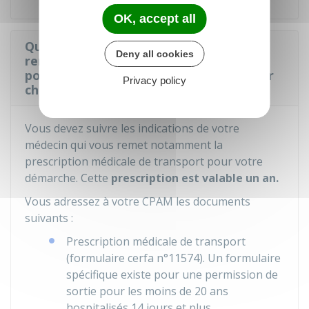
OK, accept all
Quelles formalités pour obtenir le
Deny all cookies
remboursement des frais de transport
pour des soins ou examens ou un retour
Privacy policy
chez soi après une hospitalisation ?
Vous devez suivre les indications de votre
médecin qui vous remet notamment la
prescription médicale de transport pour votre
démarche. Cette
prescription est valable un an.
Vous adressez à votre
CPAM
les documents
suivants :
Prescription médicale de transport
(formulaire cerfa n°11574). Un formulaire
spécifique existe pour une permission de
sortie pour les moins de 20 ans
hospitalisés 14 jours et plus.