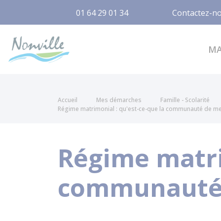
01 64 29 01 34
Contactez-n
Nonville
M
Accueil
Mes démarches
Famille - Scolarité
Régime matrimonial : qu'est-ce-que la communauté de me
Régime matri
communauté 