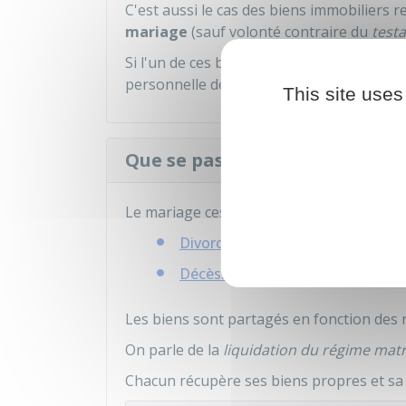
C'est aussi le cas des biens immobiliers
mariage
(sauf volonté contraire du
test
Si l'un de ces biens est vendu pour rachete
personnelle de l'époux concerné.
This site uses
Que se passe-t-il quand le mar
Le mariage cesse dans les cas suivants :
Divorce
Décès.
Les biens sont partagés en fonction des 
On parle de la
liquidation du régime mat
Chacun récupère ses biens propres et sa