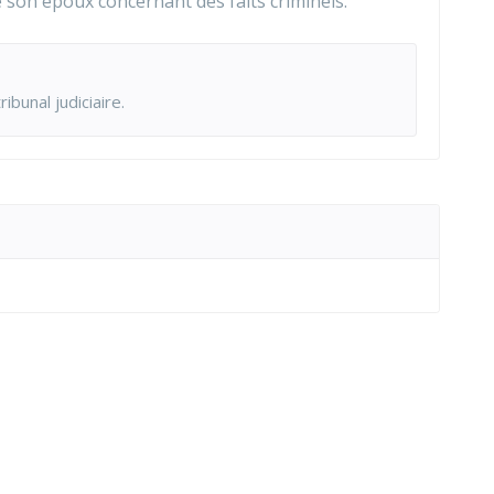
son époux concernant des faits criminels.
bunal judiciaire.