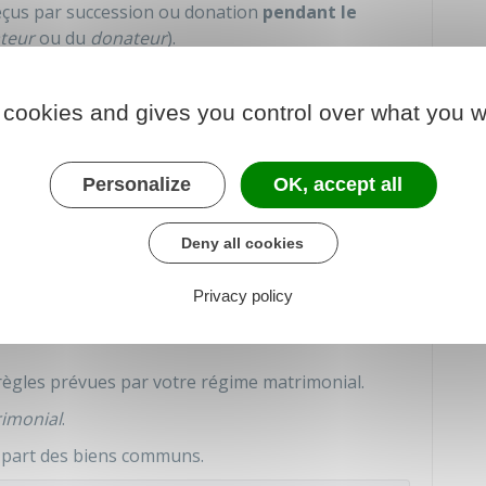
 reçus par succession ou donation
pendant le
ateur
ou du
donateur
).
r un autre bien, celui-ci reste la propriété
 cookies and gives you control over what you w
Personalize
OK, accept all
iage cesse ?
Deny all cookies
Privacy policy
règles prévues par votre régime matrimonial.
rimonial
.
 part des biens communs.