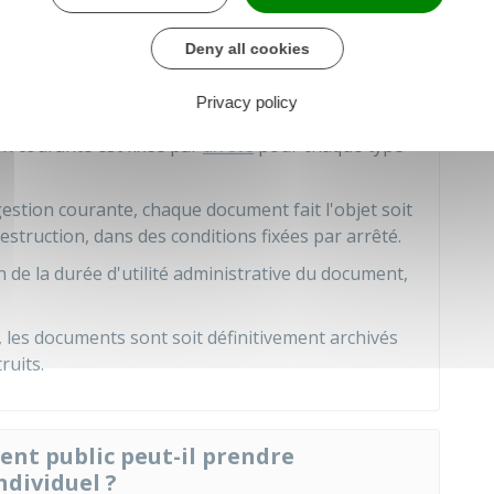
 pas les dossiers de ses agents sous forme
ine créé une copie sur papier de votre dossier
Deny all cookies
t par la suite détruit.
Privacy policy
n courante est fixée par
arrêté
pour chaque type
gestion courante, chaque document fait l'objet soit
estruction, dans des conditions fixées par arrêté.
in de la durée d'utilité administrative du document,
ve, les documents sont soit définitivement archivés
ruits.
ent public peut-il prendre
ndividuel ?