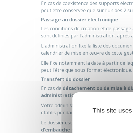
En cas de coexistence des supports électr
peut être conservée que sur l'un des 2 su
Passage au dossier électronique
Les conditions de création et de passage 
sont définies par l'administration, après a
L'administration fixe la liste des documen
calendrier de mise en œuvre de cette gest
Elle fixe notamment la date à partir de la
peut l'être que sous format électronique.
Transfert du dossier
En cas de
détachement ou de mise à di
administration d'origine.
Votre administration d'accueil transmet à
This site uses
établis pendant la période de détachemen
Le dossier est transféré à votre
administ
d'embauche
par une autre administratio