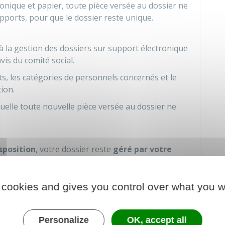
onique et papier, toute pièce versée au dossier ne
pports, pour que le dossier reste unique.
à la gestion des dossiers sur support électronique
vis du comité social.
ts, les catégories de personnels concernés et le
ion.
quelle toute nouvelle pièce versée au dossier ne
sposition
, votre dossier reste
géré par votre
 votre administration d'origine les documents
 cookies and gives you control over what you w
t ou de mise à disposition.
ration d'accueil
en cas de mutation ou
n.
Personalize
OK, accept all