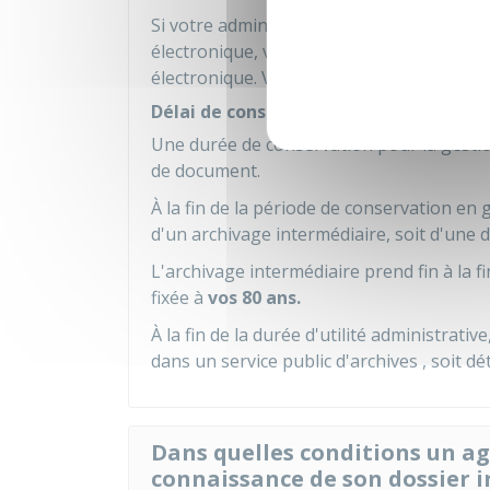
Si votre administration d'accueil ne gère
électronique, votre administration d'orig
électronique. Votre dossier électronique es
Délai de conservation du dossier
Une durée de conservation pour la gestio
de document.
À la fin de la période de conservation en 
d'un archivage intermédiaire, soit d'une d
L'archivage intermédiaire prend fin à la f
fixée à
vos 80 ans.
À la fin de la durée d'utilité administrati
dans un service public d'archives , soit dét
Dans quelles conditions un ag
connaissance de son dossier i