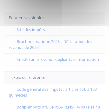
Pour en savoir plus
Site des impôts
Brochure pratique 2025 - Déclaration des
revenus de 2024
Impôt sur le revenu : dépliants d'information
Textes de référence
Code général des impôts : articles 156 à 163
quinvicies
Bofip-Impôts n°BOI-RSA-PENS-10-40 relatif à