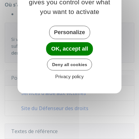
gives you control over what
Où s'adresser ?
you want to activate
Avocat
À noter
Personalize
Si vous n'avez pas les ressources financières
suffisantes pour régler l'avocat, vous pouvez
OK, accept all
demander l'aide juridictionnelle
.
Deny all cookies
Privacy policy
Pour en savoir plus
Services d’aide aux victimes
Site du Défenseur des droits
Textes de référence