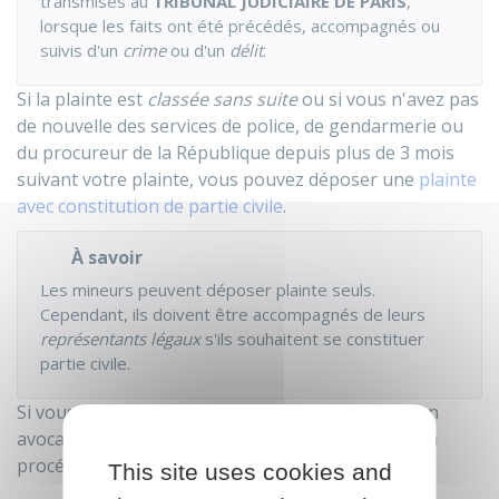
transmises au
TRIBUNAL JUDICIAIRE DE PARIS
,
lorsque les faits ont été précédés, accompagnés ou
suivis d'un
crime
ou d'un
délit
.
Si la plainte est
classée sans suite
ou si vous n'avez pas
de nouvelle des services de police, de gendarmerie ou
du procureur de la République depuis plus de 3 mois
suivant votre plainte, vous pouvez déposer une
plainte
avec constitution de partie civile
.
À savoir
Les mineurs peuvent déposer plainte seuls.
Cependant, ils doivent être accompagnés de leurs
représentants légaux
s'ils souhaitent se constituer
partie civile.
Si vous le souhaitez, vous pouvez être assisté d'un
avocat dès le dépôt de plainte et jusqu'à la fin de la
procédure.
This site uses cookies and