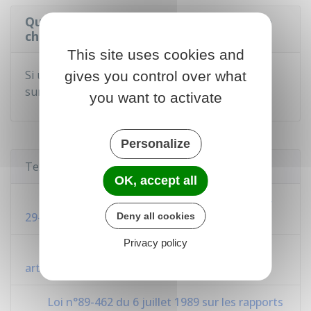
Quel recours pour le locataire en cas de
chauffage insuffisant ou trop élevé ?
This site uses cookies and
Si un contrôle de température fait état d'une
gives you control over what
surchauffe ou sous-chauffe :
you want to activate
Personalize
Textes de référence
OK, accept all
Code de l'énergie : articles R241-25 à R241-
29-1
Deny all cookies
Privacy policy
Code de la construction et de l'habitation :
articles R171-10 à R171-12
Loi n°89-462 du 6 juillet 1989 sur les rapports