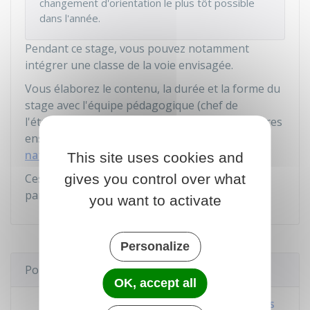
changement d'orientation le plus tôt possible
dans l'année.
Pendant ce stage, vous pouvez notamment
intégrer une classe de la voie envisagée.
Vous élaborez le contenu, la durée et la forme du
stage avec l'équipe pédagogique (chef de
l'établissement, professeur principal et les autres
enseignants) et le
psychologue de l' Éducation
nationale
.
This site uses cookies and
gives you control over what
Ces informations sont communiquées à vos
parents.
you want to activate
Personalize
Pour en savoir plus
OK, accept all
Les dispositifs d'accompagnement pour les