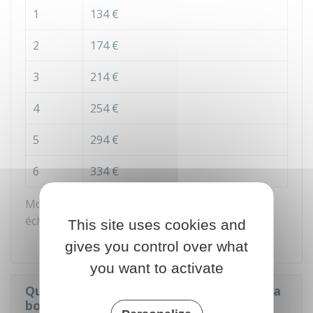
1
134 €
2
174 €
3
214 €
4
254 €
5
294 €
6
334 €
Montant de la bourse au mérite selon votre
échelon
This site uses cookies and
gives you control over what
you want to activate
Quelles sont les aides cumulables avec la
bourse au mérite ?