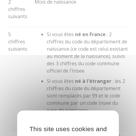
2
Mois de naissance
chiffres
suivants
5
Si vous êtes
né en France
: 2
chiffres
chiffres du code du département de
suivants
naissance (ce code est celui existant
au moment de la naissance), suivis
des 3 chiffres du code commune
officiel de l'
Insee
Si vous êtes
né à l'étranger
: les 2
chiffres du code du département
sont remplacés par 99 et le code
commune par un code Insee du
pays de naissance.
Si vous êtes
né en Algérie, au
Maroc ou en Tunisie avant
This site uses cookies and
l'indépendance
de ces pays : un