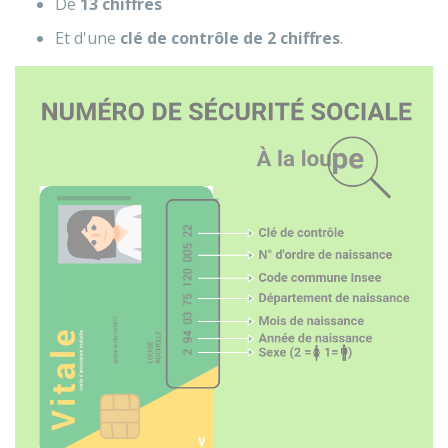
De
13 chiffres
Et d'une
clé de contrôle
de
2 chiffres
.