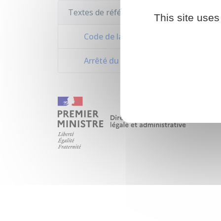
Textes de référence
This site uses
Code de la route : articles R322-1 à 
Arrêté du 9 février 2009 relatif aux 