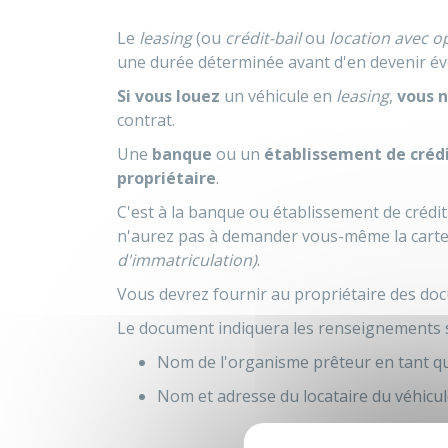
Le
leasing
(ou
crédit-bail
ou
location avec o
une durée déterminée avant d'en devenir év
Si vous louez
un véhicule en
leasing
,
vous n
contrat.
Une
banque
ou un
établissement de créd
propriétaire
.
C'est à la banque ou établissement de crédit
n'aurez pas à demander vous-même la carte
d'immatriculation)
.
Vous devrez fournir au propriétaire des docu
Le document indiquera les renseignements s
Nom de l'organisme prêteur en tant qu
Nom et adresse du locataire du véhicul