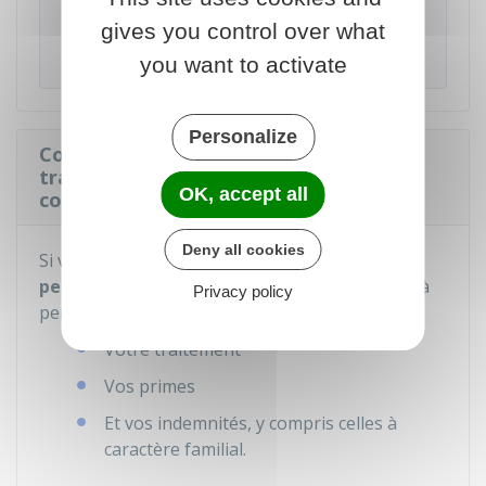
supplémentaire de préparation ou
gives you control over what
d'accompagnement dans le cadre du congé de
bilan de compétences.
you want to activate
Personalize
Comment est pris en charge le
traitement pendant le bilan de
OK, accept all
compétences dans la FPH ?
Deny all cookies
Si vous effectuez votre bilan de compétences
pendant le temps de travail
, vous continuez à
Privacy policy
percevoir :
Votre traitement
Vos primes
Et vos indemnités, y compris celles à
caractère familial.