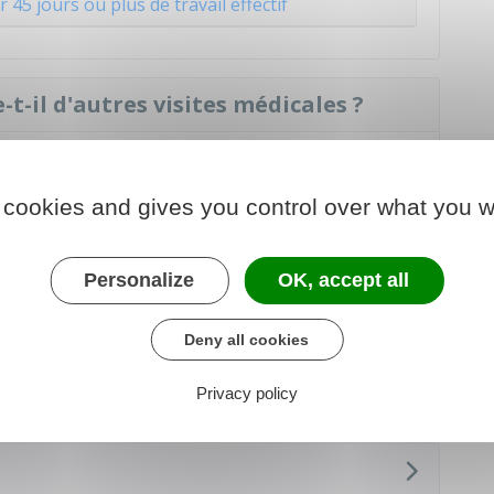
 45 jours ou plus de travail effectif
-t-il d'autres visites médicales ?
suivantes :
 du travail
 cookies and gives you control over what you w
e l'employeur, du salarié ou du médecin du travail
 ou prescrits par le médecin du travail (par
Personalize
OK, accept all
ne maladie pouvant résulter de l'activité
Deny all cookies
Privacy policy