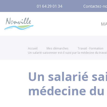
01 64 29 01 34
Contactez-n
Nonville
M
Accueil
Mes démarches
Travail - Formation
Un salarié saisonnier est-il suivi par la médecine du travai
Un salarié sai
médecine du 