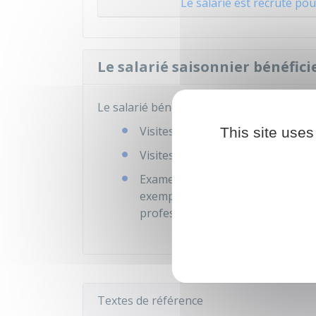
Le salarié est recruté pour
Le salarié saisonnier bénéficie
Le salarié bénéficie des visites médicales 
Visites de
préreprise
et de
reprise
This site uses
Visites effectuées à la demande d
Examens complémentaires réalisés
exemple, examen de dépistage d'u
professionnelle du salarié).
Textes de référence