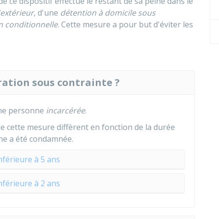
 de ce dispositif effectue le restant de sa peine dans le
'extérieur
, d'une
détention à domicile sous
n conditionnelle
. Cette mesure a pour but d'éviter les
ration sous contrainte ?
une personne
incarcérée
.
e cette mesure diffèrent en fonction de la durée
nne a été condamnée.
nférieure à 5 ans
nférieure à 2 ans