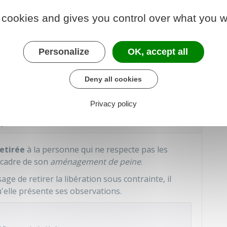
nsertion et de probation
de l'établissement dans
 cookies and gives you control over what you w
r pénitentiaire d'insertion et de probation
a lieu
rison
. Il permet de déterminer la manière dont la
Personalize
OK, accept all
ontrainte sera pris en charge en fonction de sa
 de peine dont il bénéficie (exemple : entretiens
Deny all cookies
Privacy policy
peut-elle être retirée ?
etirée
à la personne qui ne respecte pas les
e cadre de son
aménagement de peine
.
age de retirer la libération sous contrainte, il
elle présente ses observations.