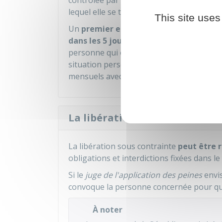
contrôlée par le
service pénitentiaire d'i
lequel elle se trouvait avant sa sortie.
This site uses
Un
premier entretien
avec un
conseille
dans les 5 jours suivants la sortie de p
personne qui obtient la libération sous c
situation personnelle et de l'aménagement
mensuels avec un
CPIP
).
La libération sous contrainte 
La libération sous contrainte
peut être r
obligations et interdictions fixées dans l
Si le
juge de l'application des peines
envis
convoque la personne concernée pour qu'
À noter