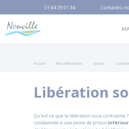
01 64 29 01 34
Contactez-n
Nonville
M
Accueil
Mes démarches
Justice
Condamn
Libération s
Qu'est-ce que la libération sous contrainte
condamnée à une peine de prison
inférieur