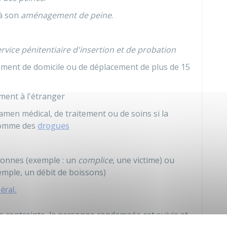
 à son
aménagement de peine
.
rvice pénitentiaire d'insertion et de probation
ment de domicile ou de déplacement de plus de 15
ment à l'étranger
men médical, de traitement ou de soins si la
somme des
drogues
sonnes (exemple : un
complice
, une victime) ou
emple, un débit de boissons)
éral.
us contrainte, la personne condamnée est suivie et