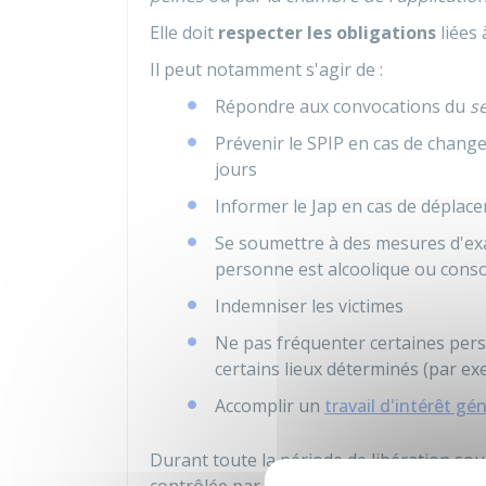
Elle doit
respecter les obligations
liées
Il peut notamment s'agir de :
Répondre aux convocations du
se
Prévenir le
SPIP
en cas de change
jours
Informer le
Jap
en cas de déplace
Se soumettre à des mesures d'exa
personne est alcoolique ou con
Indemniser les victimes
Ne pas fréquenter certaines per
certains lieux déterminés (par ex
Accomplir un
travail d'intérêt gén
Durant toute la période de libération so