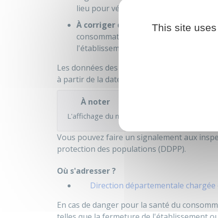
lieu pour vérifier la mise en place des
À corriger de manière urgente
si l'
This site uses
consommateur. L'administration a pro
l'établissement).
Les données des contrôles sanitaires reste
à partir de la date de réalisation du contrôle.
À noter
L'affichage du niveau d'hygiène n'a pas à fig
Vous pouvez faire un signalement aux inspec
protection des populations (DDPP).
Où s'adresser ?
Direction départementale chargée 
En cas de danger pour la santé du consomm
telles que la fermeture de l'établissement ou