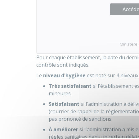
Accéder
Ministère 
Pour chaque établissement, la date du dernie
contrôle sont indiqués.
Le
niveau d'hygiène
est noté sur 4 niveaux 
Très satisfaisant
si l'établissement 
mineures
Satisfaisant
si l'administration a déli
(courrier de rappel de la réglementati
pas prononcé de sanctions
À améliorer
si l'administration a mis
règles sanitaires dans un certain déla