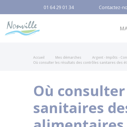
01 64 29 01 34
Contactez-n
Nonville
M
Accueil
Mes démarches
Argent - Impôts - C
Où consulter les résultats des contrôles sanitaires des é
Où consulter 
sanitaires d
alimentaires