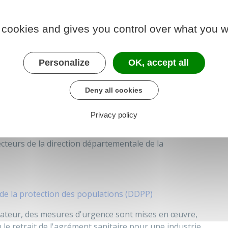
 mesures correctives)
établissement peut mettre en danger la santé du
 cookies and gives you control over what you w
noncé une sanction (par exemple, la fermeture de
Personalize
OK, accept all
nt disponibles dans la base de données pendant 1 an
Deny all cookies
Privacy policy
urer sur les devantures des établissements.
teurs de la direction départementale de la
de la protection des populations (DDPP)
ateur, des mesures d'urgence sont mises en œuvre,
 le retrait de l'agrément sanitaire pour une industrie