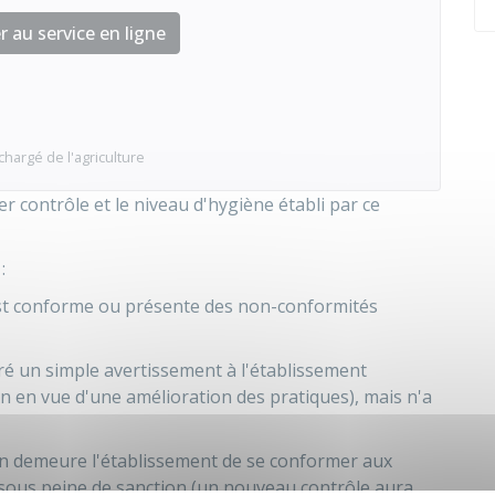
 au service en ligne
chargé de l'agriculture
r contrôle et le niveau d'hygiène établi par ce
:
est conforme ou présente des non-conformités
vré un simple avertissement à l'établissement
on en vue d'une amélioration des pratiques), mais n'a
 en demeure l'établissement de se conformer aux
i sous peine de sanction (un nouveau contrôle aura