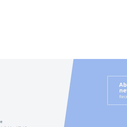
Ab
ne
Rece
ie