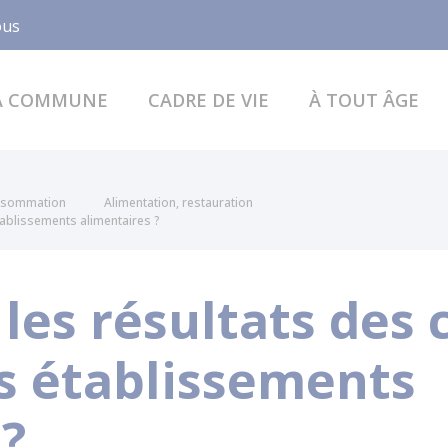
Facebook
ous
A COMMUNE
CADRE DE VIE
À TOUT ÂGE
onsommation
Alimentation, restauration
tablissements alimentaires ?
les résultats des 
es établissements
 ?