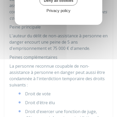
Deny all cookies
assistance à personne en danger peut être
Privacy policy
condamnée à une
peine principale
et à des
peines
complémentaires
.
Peine principale
L'auteur du délit de non-assistance à personne en
danger encourt une peine de
5
ans
d'emprisonnement et
75 000 €
d'amende.
Peines complémentaires
La personne reconnue coupable de non-
assistance à personne en danger peut aussi être
condamnée à l'interdiction temporaire des droits
suivants :
Droit de vote
Droit d'être élu
Droit d'exercer une fonction de juge,