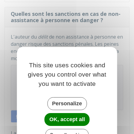
Quelles sont les sanctions en cas de non-
assistance à personne en danger ?
L'auteur du
délit
de non assistance à personne en
danger risque des sanctions pénales. Les peines
encourues sont plus élevées lorsque la victime a
moins de 16 ans.
This site uses cookies and
À savoir
gives you control over what
Si la victime s'est
constituée partie civile
, la
you want to activate
personne qui ne lui a pas porté secours peut
également être condamnée à lui verser des
dommages et intérêts
.
Personalize
Cas général
Victime de moins de 16 ans
OK, accept all
La personne qui s'est rendue coupable de non-