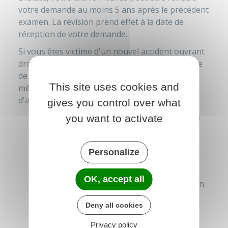
votre demande au moins 5 ans après le précédent
examen. La révision prend effet à la date de
réception de votre demande.
Si vous êtes victime d'un nouvel accident ouvrant
droit à allocation, vous devez faire une demande
de réexamen de votre taux d'invalidé dans le
This site uses cookies and
même délai que pour la demande initiale
d'allocation :
gives you control over what
Dans le délai d'un an à partir du jour où
you want to activate
vous avez repris vos fonctions après la
consolidation de votre blessure ou de
Personalize
votre état de santé
Ou dans l'année qui suit la date de
OK, accept all
constatation officielle de la consolidation
de votre blessure ou de votre état de
Deny all cookies
santé si vous n'avez pas cessé de
travailler ou si vous atteignez la
limite
Privacy policy