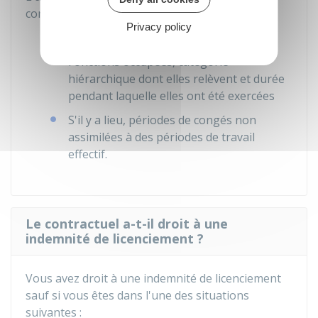
contient exclusivement les mentions suivantes :
Privacy policy
Dates de début et de fin de contrat(s)
Fonctions occupées, catégorie
hiérarchique dont elles relèvent et durée
pendant laquelle elles ont été exercées
S'il y a lieu, périodes de congés non
assimilées à des périodes de travail
effectif.
Le contractuel a-t-il droit à une
indemnité de licenciement ?
Vous avez droit à une indemnité de licenciement
sauf si vous êtes dans l'une des situations
suivantes :