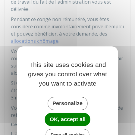
de travail du fait de l'administration vous est
délivrée.
Pendant ce congé non rémunéré, vous êtes
considéré comme involontairement privé d'emploi
et pouvez bénéficier, à votre demande, des
allocations chômage
.
Vous pouvez à tout moment, au cours de votre
congé non rémunéré de 3 mois maximum, revenir
This site uses cookies and
sur votre demande de reclassement. Vous êtes
alors licencié.
gives you control over what
you want to activate
Si votre reclassement est impossible et n'a pas
été effectué à la fin du congé non rémunéré de
3 mois maximum, vous êtes licencié.
Personalize
Votre licenciement peut aussi intervenir en cas de
refus du poste proposé.
OK, accept all
Certificat de fin de contrat
L'administration vous remet un certificat qui
Deny all cookies