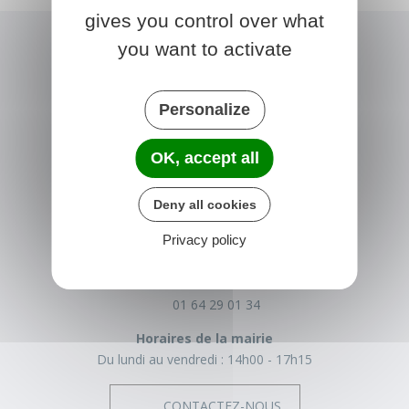
gives you control over what
you want to activate
Personalize
OK, accept all
NONVILLE
Deny all cookies
Place de la Mairie
Privacy policy
77140 nonville
France
01 64 29 01 34
Horaires de la mairie
Du lundi au vendredi :
14h00 - 17h15
CONTACTEZ-NOUS