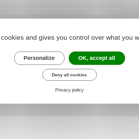
 cookies and gives you control over what you w
t
 quel recours ?
Personalize
OK, accept all
Deny all cookies
Privacy policy
 relatif aux caractéristiques du logement décent