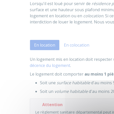
Lorsqu'il est loué pour servir de
résidence p
surface et une hauteur sous plafond minimum
logement en location ou en
colocation
. Si 
interdiction de louer le logement. Nous vou
En location
En colocation
Un logement mis en location doit respecter u
décence du logement
.
Le logement doit comporter
au moins 1 piè
Soit une
surface habitable
d'au moins 
Soit un
volume habitable
d'au moins 20
Attention
Le règlement sanitaire départemental peut im