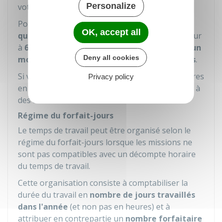
Personalize
votre débit ou à votre crédit.
Pour une
période de référence d'une
OK, accept all
quinzaine
, ce plafond ne peut pas être supérieur
à
6 heures
. Pour une
période de référence d'un
Deny all cookies
mois
, il ne peut pas être supérieur à
12 heures
.
Si vous accomplissez finalement plus de 35 heures
Privacy policy
en moyenne par semaine, cela vous ouvre droit à
des heures de RTT.
Régime du forfait-jours
Le temps de travail peut être organisé selon le
régime du forfait-jours lorsque les missions ne
sont pas compatibles avec un décompte horaire
du temps de travail.
Cette organisation consiste à comptabiliser la
durée du travail en
nombre de jours travaillés
dans l'année
(et non pas en heures) et à
attribuer en contrepartie un
nombre forfaitaire