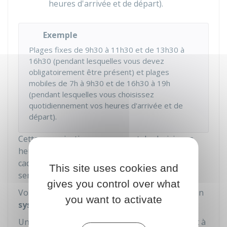
heures d'arrivée et de départ).
Exemple
Plages fixes de 9h30 à 11h30 et de 13h30 à
16h30 (pendant lesquelles vous devez
obligatoirement être présent) et plages
mobiles de 7h à 9h30 et de 16h30 à 19h
(pendant lesquelles vous choisissez
quotidiennement vos heures d'arrivée et de
départ).
Cette organisation vous permet de choisir vos
heures d'arrivée et de départ au travail dans le
cadre qui a été défini et selon les nécessités de
This site uses cookies and
service.
gives you control over what
Vos heures de travail sont comptabilisées par un
you want to activate
système de pointage
.
Un nombre maximum d'heures peut être inscrit à