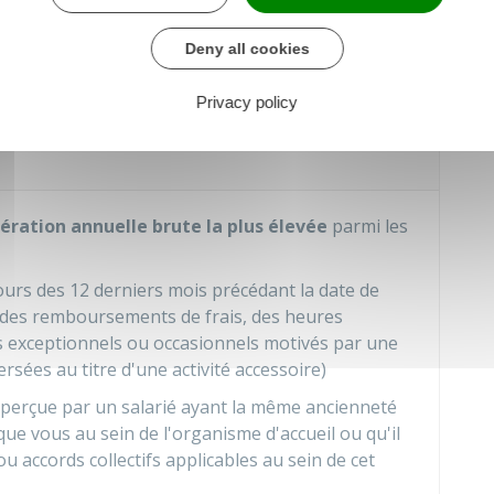
blir un nouveau contrat de travail reprenant les
tamment celles concernant votre rémunération.
Deny all cookies
Privacy policy
u fonctionnaire pendant son
ration annuelle brute la plus élevée
parmi les
urs des 12 derniers mois précédant la date de
 des remboursements de frais, des heures
 exceptionnels ou occasionnels motivés par une
rsées au titre d'une activité accessoire)
perçue par un salarié ayant la même ancienneté
ue vous au sein de l'organisme d'accueil ou qu'il
u accords collectifs applicables au sein de cet