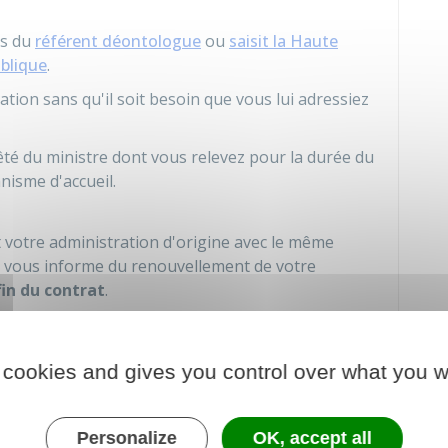
is du
référent déontologue
ou
saisit la Haute
ublique
.
cation sans qu'il soit besoin que vous lui adressiez
té du ministre dont vous relevez pour la durée du
anisme d'accueil.
t votre administration d'origine avec le même
n vous informe du renouvellement de votre
fin du contrat
.
'office est prononcé par arrêté du ministre dont
t votre administration à l'organisme d'accueil.
 cookies and gives you control over what you w
au contrat avec un autre organisme, votre
llement de votre détachement
au moins 3 mois
Personalize
OK, accept all