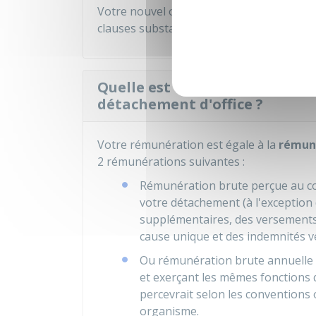
Votre nouvel organisme d'accueil doit éta
clauses substantielles du précédent, no
Quelle est la rémunération d
détachement d'office ?
Votre rémunération est égale à la
rémuné
2 rémunérations suivantes :
Rémunération brute perçue au co
votre détachement (à l'exception
supplémentaires, des versements
cause unique et des indemnités ve
Ou rémunération brute annuelle 
et exerçant les mêmes fonctions q
percevrait selon les conventions o
organisme.