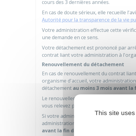
cours des 3 dernières années.
En cas de doute sérieux, elle recueille l'av
Autorité pour la transparence de la vie p
Votre administration effectue cette vérifi
une demande en ce sens.
Votre détachement est prononcé par arrê
contrat liant votre administration à l'org
Renouvellement du détachement
En cas de renouvellement du contrat lian
organisme d'accueil, votre administratio
détachement
au moins 3 mois avant la 
Le renouvellement de votre détachement d
vous relevez pour la durée du contrat lian
This site uses
Si votre administration conclut un nouve
administration vous informe du renouve
avant la fin du contrat précédent
.