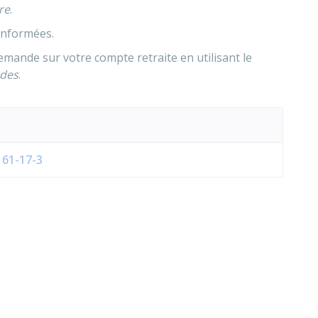
re
.
 informées.
emande sur votre compte retraite en utilisant le
des
.
L161-17-3