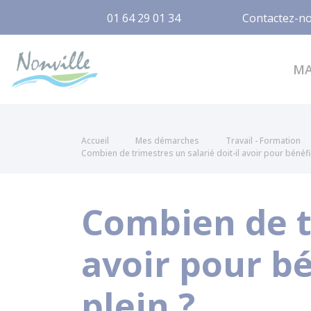
01 64 29 01 34
Contactez-n
Nonville
M
Accueil
Mes démarches
Travail - Formation
Combien de trimestres un salarié doit-il avoir pour bénéfic
Combien de tr
avoir pour bé
plein ?