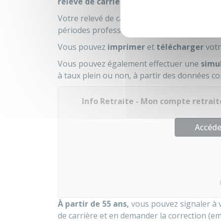
relevé de carrière
dans votre compte retraite
Votre relevé de carrière récapitule, de mani
périodes professionnelles.
Vous pouvez
imprimer
et
télécharger
votr
Vous pouvez également effectuer une
simu
à taux plein ou non, à partir des données co
Info Retraite - Mon compte retrait
Accéder
À partir de 55 ans,
vous pouvez signaler à v
de carrière et en demander la correction (em