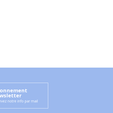
onnement
wsletter
vez notre info par mail