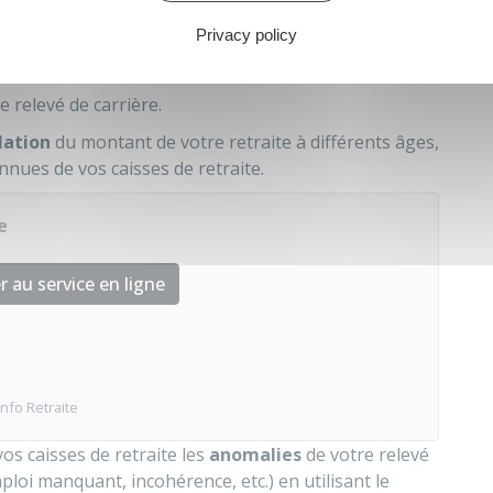
, disponible sur le site officiel Info Retraite.
Privacy policy
ère chronologique, l'ensemble de vos différentes
e relevé de carrière.
lation
du montant de votre retraite à différents âges,
nnues de vos caisses de retraite.
e
 au service en ligne
Info Retraite
os caisses de retraite les
anomalies
de votre relevé
ploi manquant, incohérence, etc.) en utilisant le