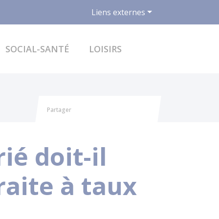
Liens externes
ACCÉDER AU FO
SOCIAL-SANTÉ
LOISIRS
Partager
Partager sur Facebook
Partager sur X - Twitter
Partager sur Linkedin
Partager par email
é doit-il
raite à taux