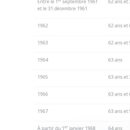
er
Entre le 1
septembre 1961
62 ans et
et le 31 décembre 1961
1962
62 ans et
1963
62 ans et
1964
63 ans
1965
63 ans et
1966
63 ans et
1967
63 ans et
er
À partir du 1
janvier 1968
64 ans