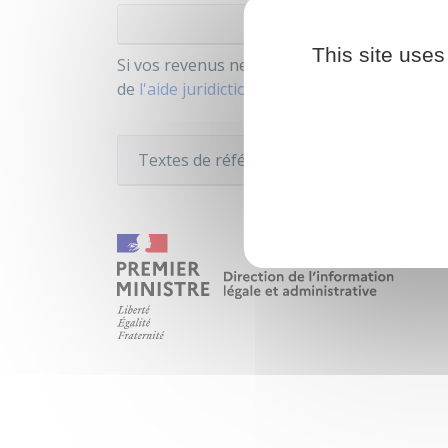
Aut
This site uses
Si vos revenus ne vous permettent pas de p
de
l'aide juridictionnelle
.
Textes de référence