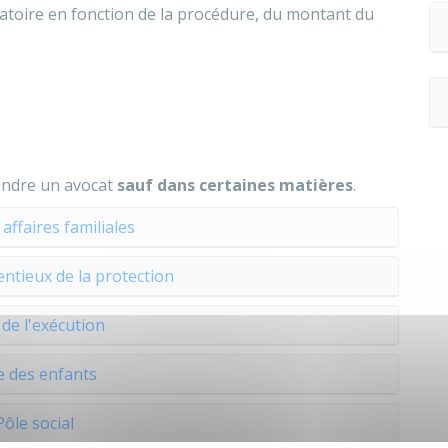
igatoire en fonction de la procédure, du montant du
ndre un avocat
sauf dans certaines matières
.
affaires familiales
entieux de la protection
 de l'exécution
e des enfants
Pôle social