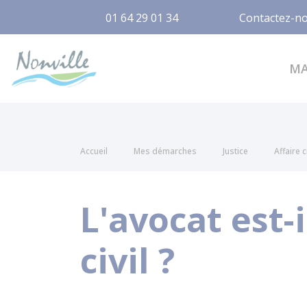
01 64 29 01 34
Contactez-n
Nonville
M
Accueil
Mes démarches
Justice
Affaire c
L'avocat est-
civil ?