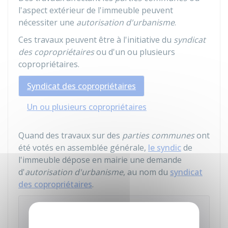
l'aspect extérieur de l'immeuble peuvent
nécessiter une
autorisation d'urbanisme
.
Ces travaux peuvent être à l'initiative du
syndicat
des copropriétaires
ou d'un ou plusieurs
copropriétaires.
Syndicat des copropriétaires
Un ou plusieurs copropriétaires
Quand des travaux sur des
parties communes
ont
été votés en assemblée générale,
le syndic
de
l'immeuble dépose en mairie une demande
d'
autorisation d'urbanisme
, au nom du
syndicat
des copropriétaires
.
À noter
Les formulaires d'autorisation d'urbanisme