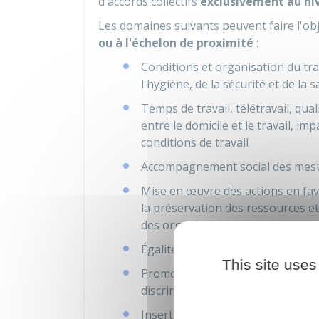
d'accords collectifs
exclusivement au ni
Les domaines suivants peuvent faire l'obj
ou à l'échelon de proximité
:
Conditions et organisation du tra
l'hygiène, de la sécurité et de la
Temps de travail, télétravail, qua
entre le domicile et le travail, im
conditions de travail
Accompagnement social des mesur
Mise en œuvre des actions en fave
la préservation des ressources et
des organisations
Égalité professionnelle entre le
This site uses
Promotion de l'égalité des chance
discriminations dans l'accès aux e
Insertion professionnelle, mainti