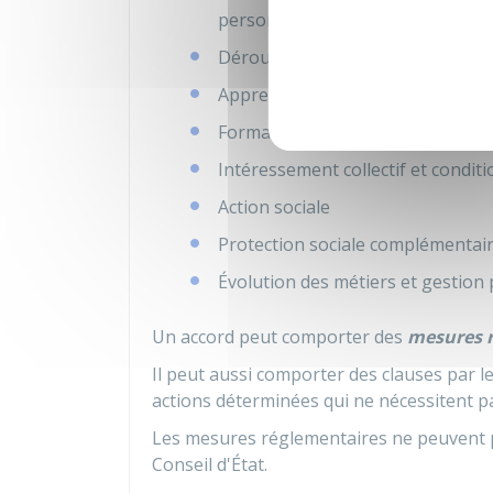
personnes en situation de handi
Déroulement des carrières et pr
Apprentissage
Formation professionnelle et fo
Intéressement collectif et condit
Action sociale
Protection sociale complémentai
Évolution des métiers et gestion
Un accord peut comporter des
mesures 
Il peut aussi comporter des clauses par l
actions déterminées qui ne nécessitent p
Les mesures réglementaires ne peuvent pa
Conseil d'État.