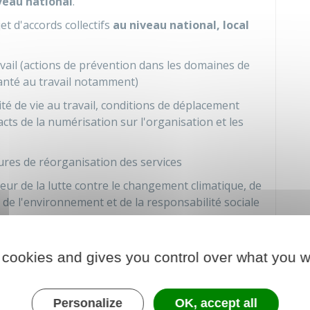
veau national
.
et d'accords collectifs
au niveau national, local
vail (actions de prévention dans les domaines de
 santé au travail notamment)
lité de vie au travail, conditions de déplacement
pacts de la numérisation sur l'organisation et les
es de réorganisation des services
ur de la lutte contre le changement climatique, de
 de l'environnement et de la responsabilité sociale
s femmes et les hommes
 cookies and gives you control over what you w
s, reconnaissance de la diversité et prévention des
mplois et la gestion des carrières
Personalize
OK, accept all
en dans l'emploi et évolution professionnelle des