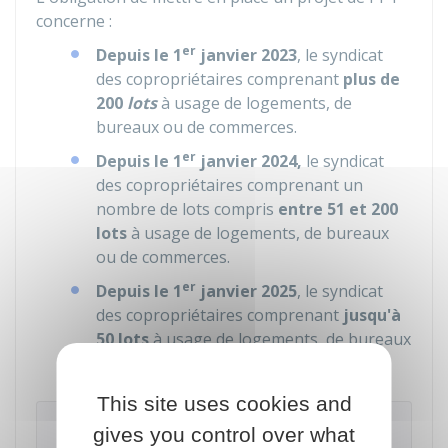
concerne :
er
Depuis le 1
janvier 2023
, le syndicat
des copropriétaires comprenant
plus de
200
lots
à usage de logements, de
bureaux ou de commerces.
er
Depuis le
1
janvier 2024,
le syndicat
des copropriétaires comprenant un
nombre de lots compris
entre
51 et 200
lots
à usage de logements, de bureaux
ou de commerces.
er
Depuis le 1
janvier 2025
, le syndicat
des copropriétaires comprenant
jusqu'à
50 lots
à usage de logements, de bureaux
ou de commerces.
This site uses cookies and
À noter
gives you control over what