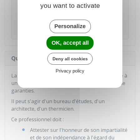
Le syndicat des copropriétaires est
DISPENSÉ
you want to activate
de cette mise en place si un
diagnostic
technique global (DTG)
ne fait apparaître aucun
besoin de travaux au cours des 10 années qui
Personalize
suivent son élaboration.
OK, accept all
Qui doit réaliser le PPT ?
Deny all cookies
Privacy policy
La réalisation du projet de PPT doit être confiée à
un professionnel justifiant de compétences et de
garanties.
Il peut s'agir d'un bureau d'études, d'un
architecte, d'un thermicien.
Ce professionnel doit :
Attester sur l'honneur de son impartialité
et de son indépendance à l'égard du