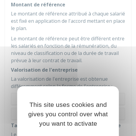
Montant de référence
Le montant de référence attribué à chaque salarié
est fixé en application de l'accord mettant en place
le plan.
Le montant de référence peut être différent entre
les salariés en fonction de la rémunération, du
niveau de classification ou de la durée de travail
prévue à leur contrat de travail.
Valorisation de l'entreprise
La valorisation de l'entreprise est obtenue
différemment selon la forme de l'entreprise :
Dans les entreprises non cotées en bourse
This site uses cookies and
Dans les entreprises cotées en bourse
gives you control over what
you want to activate
Taux de variation de la valeur de l'entreprise
Le taux de variation de la valeur de l'entreprise