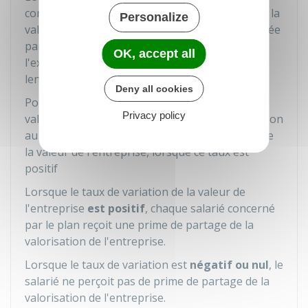
correspond au taux de variation constaté entre la
Personalize
valeur de l'entreprise déterminée à une date fixée
par l'accord et la valeur de l'entreprise à
OK, accept all
l'expiration du délai de 3 ans débutant le
lendemain de cette date.
Deny all cookies
Pour chaque salarié, la prime de partage de la
Privacy policy
valorisation de l'entreprise résulte de l'application
au montant de référence du taux de variation de
la valeur de l'entreprise, lorsque ce taux est
positif
Lorsque le taux de variation de la valeur de
l'entreprise
est positif
, chaque salarié concerné
par le plan reçoit une prime de partage de la
valorisation de l'entreprise.
Lorsque le taux de variation est
négatif ou nul
, le
salarié ne perçoit pas de prime de partage de la
valorisation de l'entreprise.