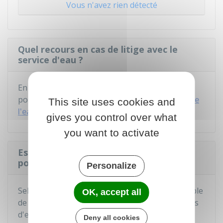
Vous n'avez rien détecté
Quel recours en cas de litige avec le
service d'eau ?
En cas de litige avec votre service d'eau, vous
pouvez
faire un recours auprès du médiateur de
This site uses cookies and
l'eau
.
gives you control over what
you want to activate
Est-il possible de bénéficier d'une aide
pour payer ses factures d'eau ?
Personalize
Selon votre commune de résidence, il est possible
OK, accept all
de
bénéficier d'une aide
pour payer vos factures
d'eau.
Deny all cookies