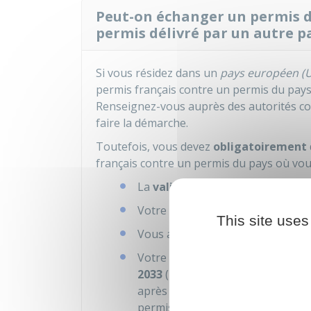
Peut-on échanger un permis d
permis délivré par un autre p
Si vous résidez dans un
pays européen (
permis français contre un permis du pay
Renseignez-vous auprès des autorités c
faire la démarche.
Toutefois, vous devez
obligatoirement
français contre un permis du pays où vous
La
validité
de votre permis arrive 
Votre permis est
perdu
,
volé
ou
This site uses
Vous avez commis une
infractio
Votre permis français est un
anci
2033
(modèle rose cartonné) et v
après 2 ans de
résidence normal
permis moto ou voiture sera de 1