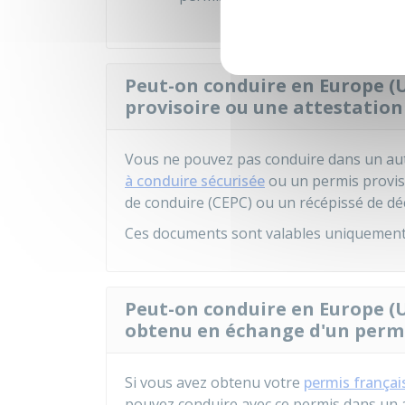
Peut-on conduire en Europe (U
provisoire ou une attestation
Vous ne pouvez pas conduire dans un au
à conduire sécurisée
ou un permis proviso
de conduire (CEPC) ou un récépissé de déc
Ces documents sont valables uniquement
Peut-on conduire en Europe (U
obtenu en échange d'un perm
Si vous avez obtenu votre
permis frança
pouvez conduire avec ce permis dans un