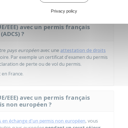
Privacy policy
E/EEE) avec un permis français
 (ADCS) ?
tre
pays européen
avec une
attestation de droits
ire. Par exemple un certificat d'examen du permis
laration de perte ou de vol du permis.
 en France.
E/EEE) avec un permis français
is non européen ?
is en échange d'un permis non européen
, vous
 autre
pays européen
pendant un court séjour