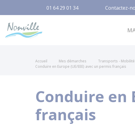
01 64 29 01 34
Contactez-n
Nonville
M
Accueil
Mes démarches
Transports - Mobilité
Conduire en Europe (UE/EEE) avec un permis français
Conduire en 
français