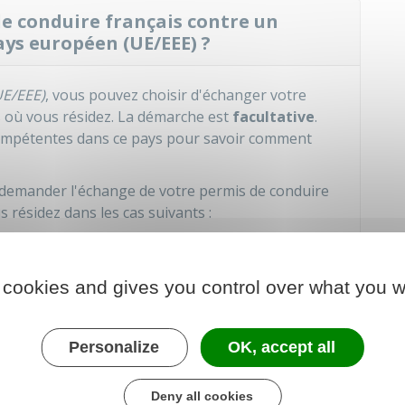
e conduire français contre un
ays européen (UE/EEE) ?
UE/EEE)
, vous pouvez choisir d'échanger votre
s où vous résidez. La démarche est
facultative
.
ompétentes dans ce pays pour savoir comment
demander l'échange de votre permis de conduire
 résidez dans les cas suivants :
à sa fin.
détérioré
.
 cookies and gives you control over what you w
n routière
dans le pays où vous résidez.
en modèle valable valable jusqu'au 19 janvier
Personalize
OK, accept all
otre pays de résidence exige son renouvellement
e
. Selon le pays, la durée de validité du nouveau
Deny all cookies
0 ou 15 ans.