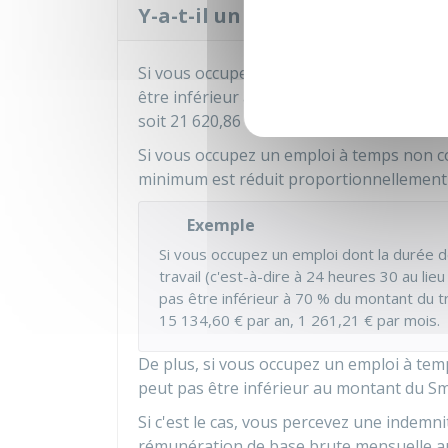
Y-a-t-il un traitement indici
Si vous occupez un emploi à temps comple
être inférieur au traitement indiciaire br
soit
21 620,86 €
par an,
1 801,73
par mois
Si vous occupez un emploi à temps non c
minimum est réduit proportionnellement à
Exemple
Si vous occupez un emploi dont la durée de
travail (c'est-à-dire à 24 heures 30 au lie
pas être inférieur à
70 %
du montant du tra
15 134,60 €
par an,
1 261,21 €
par mois.
De plus, si vous occupez un emploi à temp
peut pas être inférieur au montant du
Sm
Si c'est le cas, vous percevez une indemn
rémunération de base brute mensuelle au