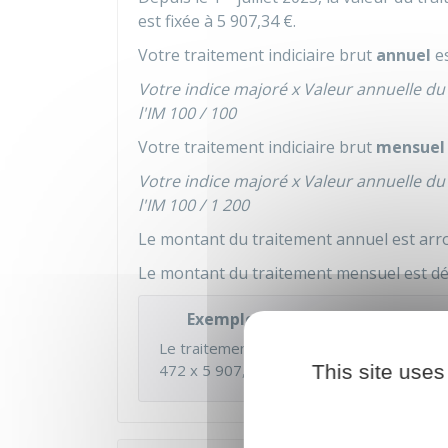
est fixée à
5 907,34 €
.
Votre traitement indiciaire brut
annuel
es
Votre indice majoré x Valeur annuelle du
l'IM 100 / 100
Votre traitement indiciaire brut
mensuel
Votre indice majoré x Valeur annuelle du
l'IM 100 / 1 200
Le montant du traitement annuel est arro
Le montant du traitement mensuel est dét
Exemple
Le traitement
ANNUEL
brut correspondant
472 x
5 907,34 €
/ 100 =
This site uses
27 882,64 €