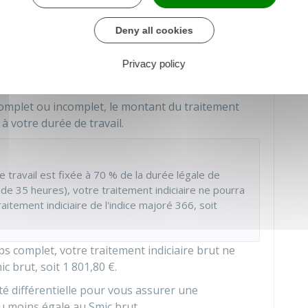
aire minimum ?
Deny all cookies
t, votre traitement indiciaire brut ne peut pas
Privacy policy
ut correspondant à l'indice majoré 366,
.
omplet ou incomplet, le montant du traitement
 votre durée de travail.
 travail est fixée à
70 %
de la durée légale de
u de 35 heures), votre traitement indiciaire ne pourra
itement indiciaire de l'indice majoré 366, soit
s complet, votre traitement indiciaire brut ne
ic
brut, soit
1 801,80 €
.
ité différentielle pour vous assurer une
 moins égale au Smic brut.