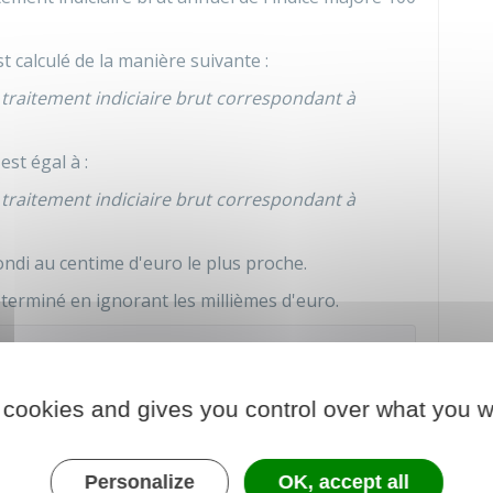
t calculé de la manière suivante :
 traitement indiciaire brut correspondant à
est égal à :
 traitement indiciaire brut correspondant à
ndi au centime d'euro le plus proche.
erminé en ignorant les millièmes d'euro.
 à l'indice majoré 472 est égal à
 cookies and gives you control over what you w
Personalize
OK, accept all