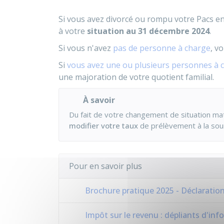
Si vous avez divorcé ou rompu votre
Pacs
en
à votre
situation au 31 décembre 2024
.
Si vous n'avez
pas de personne à charge
, v
Si
vous avez une ou plusieurs personnes à 
une majoration de votre quotient familial.
À savoir
Du fait de votre changement de situation mat
modifier votre taux
de prélèvement à la sour
Pour en savoir plus
Brochure pratique 2025 - Déclaratio
Impôt sur le revenu : dépliants d'in