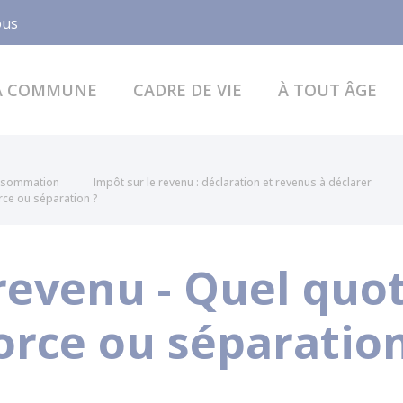
Facebook
ous
A COMMUNE
CADRE DE VIE
À TOUT ÂGE
onsommation
Impôt sur le revenu : déclaration et revenus à déclarer
orce ou séparation ?
revenu - Quel quot
orce ou séparation