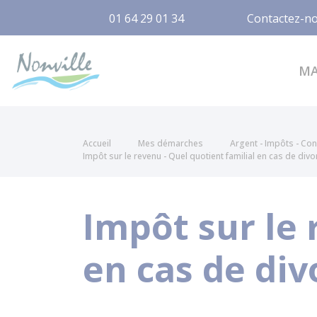
01 64 29 01 34
Contactez-n
Nonville
M
Accueil
Mes démarches
Argent - Impôts - C
Impôt sur le revenu - Quel quotient familial en cas de div
Impôt sur le 
en cas de div