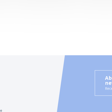
Ab
ne
Rece
ie