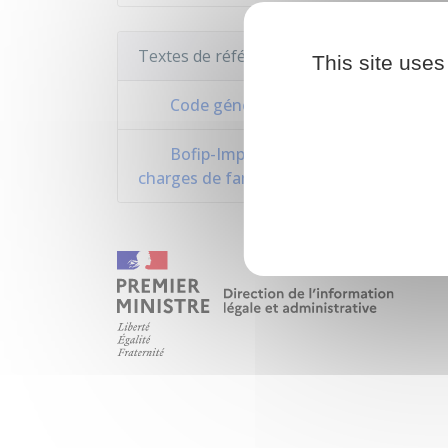
Textes de référence
This site uses
Code général des impôts : articles 19
Bofip-Impôts n°BOI-IR-LIQ-10-10 relat
charges de famille pour l'impôt sur le re