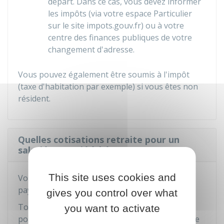
départ. Dans ce cas, vous devez informer
les impôts (via votre espace Particulier
sur le site impots.gouv.fr) ou à votre
centre des finances publiques de votre
changement d'adresse.
Vous pouvez également être soumis à l'impôt
(taxe d'habitation par exemple) si vous êtes non
résident.
Quelles cotisations retraite pour un
salarié expatrié à l'étranger ?
This site uses cookies and
Vous devez cotiser pour votre retraite dans le
pays où vous travaillez.
gives you control over what
Toutefois, vous pouvez volontairement cotiser
you want to activate
pour votre retraite française auprès de la Caisse