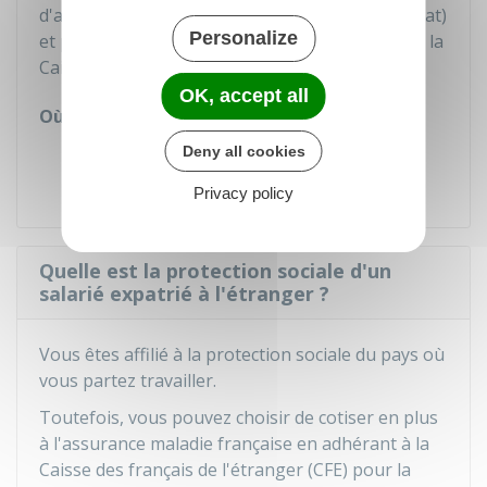
d'assurance retraite et de santé au travail (Carsat)
Personalize
et pour une retraite complémentaire auprès de la
Caisse de retraite des expatriés (CRE).
OK, accept all
Où s'adresser ?
Caisse d'assurance retraite et de la
Deny all cookies
santé au travail (Carsat)
Privacy policy
Quelle est la protection sociale d'un
salarié expatrié à l'étranger ?
Vous êtes affilié à la protection sociale du pays où
vous partez travailler.
Toutefois, vous pouvez choisir de cotiser en plus
à l'assurance maladie française en adhérant à la
Caisse des français de l'étranger (CFE) pour la