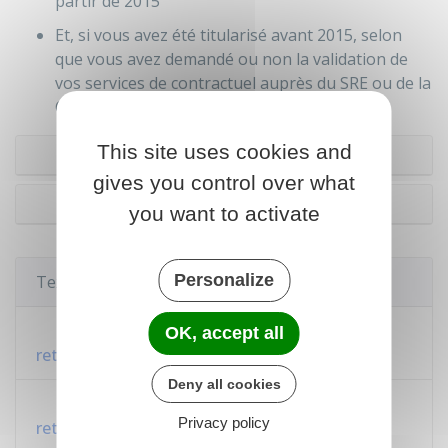
partir de 2015
Et, si vous avez été titularisé avant 2015, selon
que vous avez demandé ou non la validation de
vos services de contractuel auprès du SRE ou de la
CNRACL.
This site uses cookies and
Titularisation avant 2015
gives you control over what
Titularisation à partir de 2015
you want to activate
Personalize
Textes de référence
Code des pensions civiles et militaires de
OK, accept all
retraite : articles L4 à L5
Deny all cookies
Code des pensions civiles et militaires de
Privacy policy
retraite : article R4-1