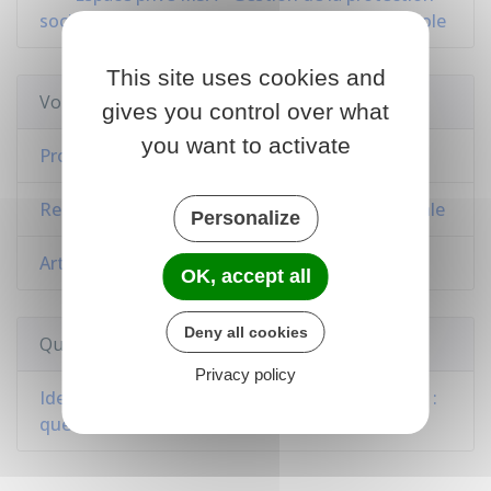
sociale de l'exploitant, salarié ou retraité agricole
This site uses cookies and
Voir aussi
gives you control over what
you want to activate
Protection sociale d'un travailleur indépendant
Remboursement des soins par la Sécurité sociale
Personalize
Artiste-auteur : affiliation et régime social
OK, accept all
Deny all cookies
Questions ? Réponses !
Privacy policy
Identification ou affiliation à la Sécurité sociale :
quelles différences ?