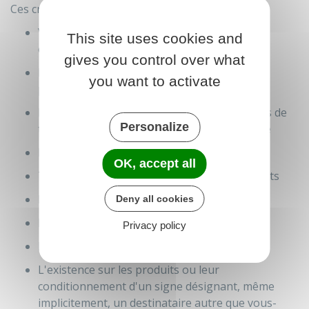
Ces critères sont les suivants :
Votre activité économique et votre statut
This site uses cookies and
commercial
gives you control over what
Les motifs pour lesquels vous détenez ces
you want to activate
produits
Le lieu où se trouvent ces produits ou, en cas de
Personalize
transport, leur emplacement dans le véhicule
Le mode de transport utilisé
OK, accept all
Tout document ayant un lien avec ces produits
La nature des produits
Deny all cookies
La quantité de produits
Privacy policy
Le mode de conditionnement des produits
L'existence sur les produits ou leur
conditionnement d'un signe désignant, même
implicitement, un destinataire autre que vous-