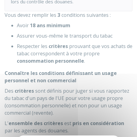
lors du contrôle des douanes.
Vous devez remplir les
3
conditions suivantes :
Avoir
18 ans minimum
Assurer vous-même le transport du tabac
Respecter les
critères
prouvant que vos achats de
tabac correspondent à votre propre
consommation personnelle
.
Connaître les conditions définissant un usage
personnel et non commercial
Des
critères
sont définis pour juger si vous rapportez
du tabac d'un pays de l'
UE
pour votre usage propre
(consommation personnelle) et non pour un usage
commercial (revente).
L'
ensemble des critères
est
pris en considération
par les agents des douanes.