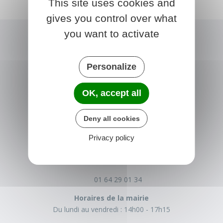
This site uses cookies and
gives you control over what
you want to activate
Personalize
OK, accept all
Deny all cookies
NONVILLE
Privacy policy
Place de la Mairie
77140 nonville
France
01 64 29 01 34
Horaires de la mairie
Du lundi au vendredi :
14h00 - 17h15