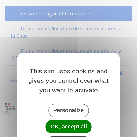
Services en ligne et formulaires
Demande d'allocation de veuvage auprès de
la Cnav
Demande d'allocation veuvage auprès de la
MSA
This site uses cookies and
Demande de capital décès - Régime général
de la Sécurité sociale
gives you control over what
you want to activate
Personalize
OK, accept all