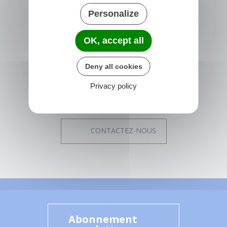
Personalize
NONVILLE
Place de la Mairie
OK, accept all
77140 nonville
France
Deny all cookies
01 64 29 01 34
Privacy policy
Horaires de la mairie
Du lundi au vendredi :
14h00 - 17h15
CONTACTEZ-NOUS
Abonnement