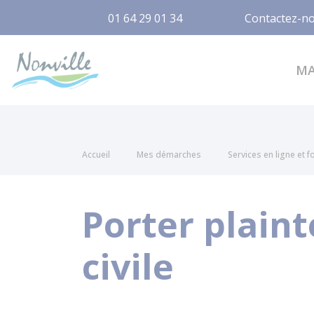
01 64 29 01 34
Contactez-n
Nonville
M
Accueil
Mes démarches
Services en ligne et 
Porter plaint
civile