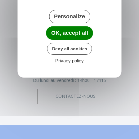
Personalize
NONVILLE
OK, accept all
Place de la Mairie
77140 nonville
Deny all cookies
France
Privacy policy
01 64 29 01 34
Horaires de la mairie
Du lundi au vendredi :
14h00 - 17h15
CONTACTEZ-NOUS