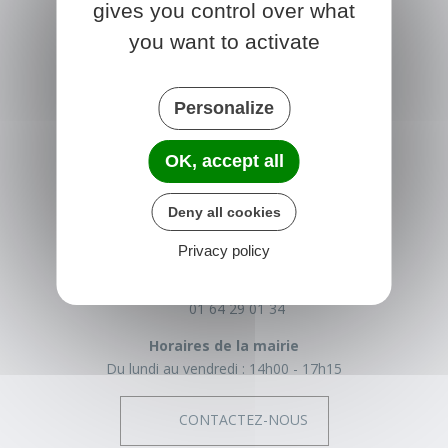
gives you control over what
you want to activate
Personalize
OK, accept all
NONVILLE
Deny all cookies
Place de la Mairie
77140 nonville
Privacy policy
France
01 64 29 01 34
Horaires de la mairie
Du lundi au vendredi :
14h00 - 17h15
CONTACTEZ-NOUS