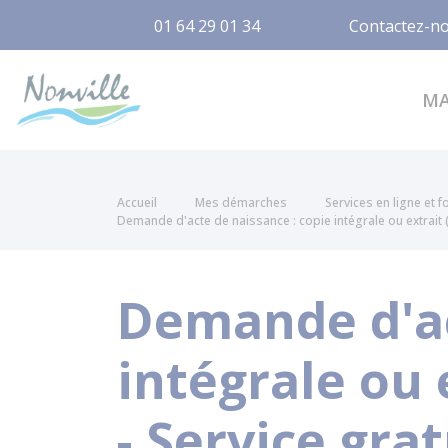
01 64 29 01 34
Contactez-n
Nonville
M
Accueil
Mes démarches
Services en ligne et 
Demande d'acte de naissance : copie intégrale ou extrait (n
Demande d'ac
intégrale ou 
- Service grat