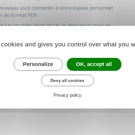
e nouveau vous connecter à votre espace personnel
er au format PDF.
 par courrier (dans ce cas, le délai peut varier en
er).
 officier d'état civil.
 cookies and gives you control over what you w
Personalize
OK, accept all
der au téléservice
Deny all cookies
Privacy policy
'Europe et des affaires étrangères