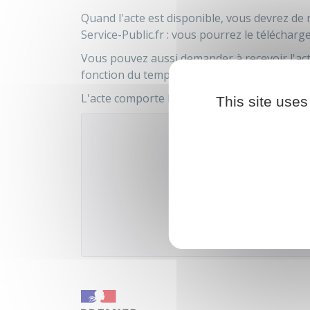
Quand l'acte est disponible, vous devrez d
Service-Public.fr : vous pourrez le télécharg
Vous pouvez aussi demander à recevoir l'acte
fonction du temps d'acheminement du courri
L'acte comporte la signature électronique d'un
This site uses
Accé
Ministère chargé de l