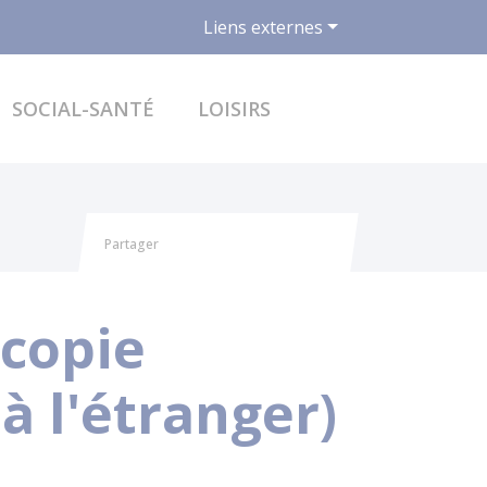
Liens externes
ACCÉDER AU FO
SOCIAL-SANTÉ
LOISIRS
Partager
Partager sur Facebook
Partager sur X - Twitter
Partager sur Linkedin
Partager par email
 copie
à l'étranger)