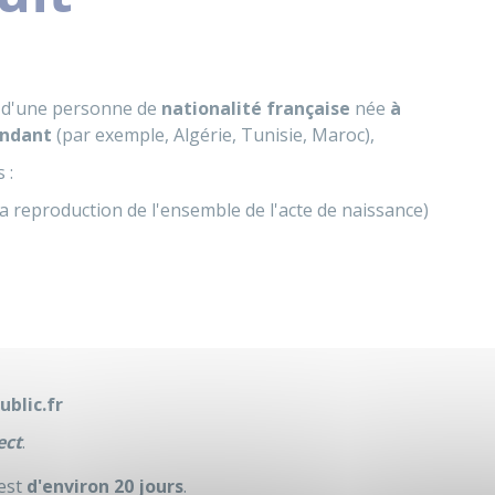
d'une personne de
nationalité française
née
à
endant
(par exemple, Algérie, Tunisie, Maroc),
 :
 la reproduction de l'ensemble de l'acte de naissance)
ublic.fr
ect
.
 est
d'environ 20 jours
.