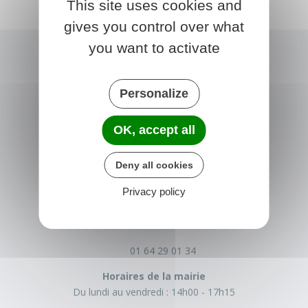
This site uses cookies and
gives you control over what
you want to activate
Personalize
OK, accept all
Deny all cookies
NONVILLE
Privacy policy
Place de la Mairie
77140 nonville
France
01 64 29 01 34
Horaires de la mairie
Du lundi au vendredi :
14h00 - 17h15