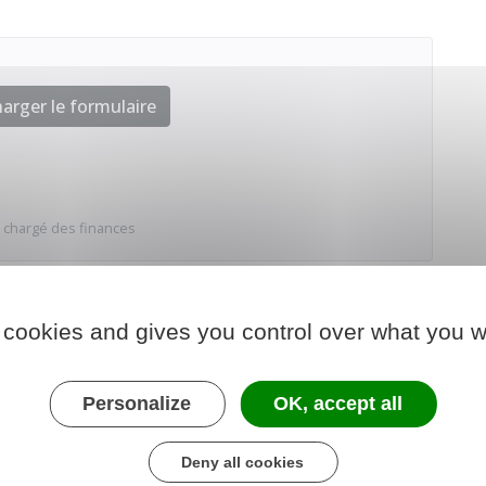
arger le formulaire
 chargé des finances
 cookies and gives you control over what you w
Personalize
OK, accept all
Deny all cookies