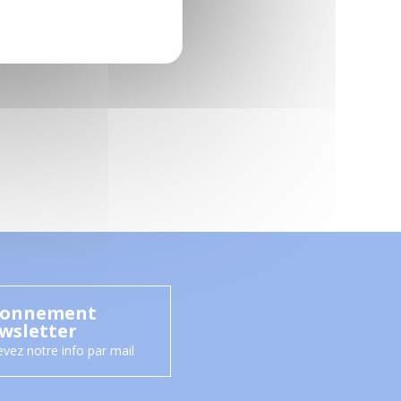
onnement
wsletter
vez notre info par mail