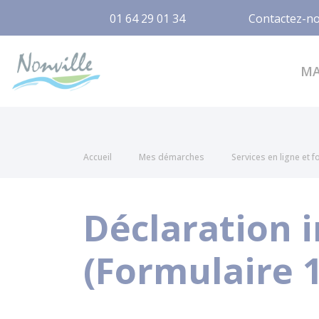
01 64 29 01 34
Contactez-n
Nonville
M
Accueil
Mes démarches
Services en ligne et 
Déclaration i
(Formulaire 