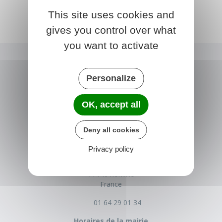
This site uses cookies and
gives you control over what
you want to activate
Personalize
OK, accept all
Deny all cookies
NONVILLE
Privacy policy
Place de la Mairie
77140 nonville
France
01 64 29 01 34
Horaires de la mairie