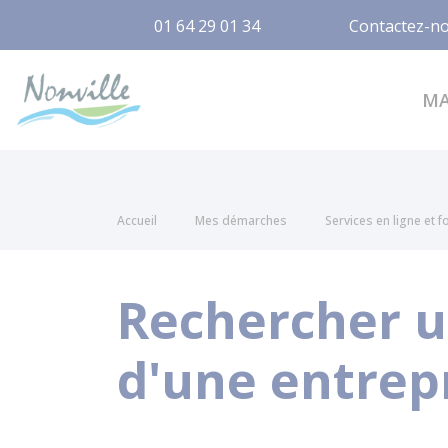
01 64 29 01 34
Contactez-n
Nonville
M
Accueil
Mes démarches
Services en ligne et 
Rechercher un
d'une entrep