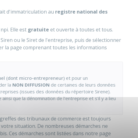
ait d'immatriculation au
registre national des
Inpi
. Elle est
gratuite
et ouverte à toutes et tous.
le Siren ou le Siret de l'entreprise, puis de sélectionner
ger la page comprenant toutes les informations
uel (dont micro-entrepreneur)
et pour un
er la
NON DIFFUSION
de certaines de leurs données
ntreprises (issues des données du répertoire
Sirene
).
nsi que la dénomination de l'entreprise et s'il y a lieu
 greffes des tribunaux de commerce est toujours
n votre situation. De nombreuses démarches ne
Kbis. Ces démarches sont listées dans notre page