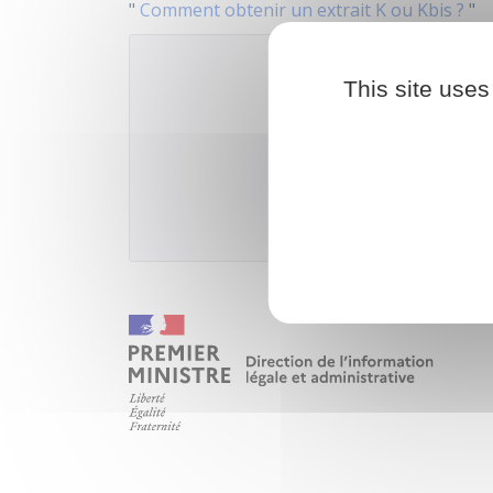
"
Comment obtenir un extrait K ou Kbis ?
"
This site uses
Accéder au tél
Institut national de