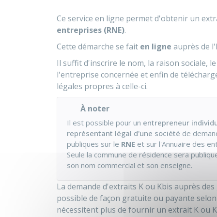
Ce service en ligne permet d'obtenir un extr
entreprises (RNE)
.
Cette démarche se fait
en ligne
auprès de l'
Il suffit d'inscrire le nom, la raison sociale, 
l'entreprise concernée et enfin de téléchar
légales propres à celle-ci.
À noter
Il est possible pour un
entrepreneur individ
représentant légal d'une société
de demand
publiques sur le
RNE
et sur l'Annuaire des e
Seule la commune de résidence sera publique ai
son nom commercial et son enseigne.
La demande d'extraits K ou Kbis auprès des
possible de façon gratuite ou payante selo
nécessitent plus de fournir un extrait K ou 