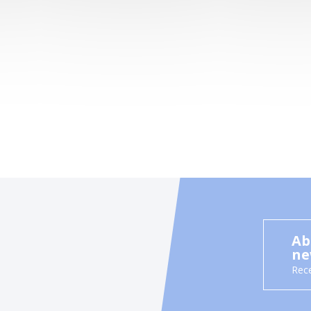
Ab
ne
Rece