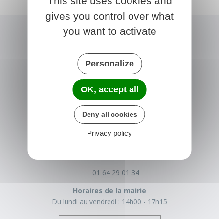
This site uses cookies and
gives you control over what
you want to activate
Personalize
OK, accept all
Deny all cookies
NONVILLE
Privacy policy
Place de la Mairie
77140 nonville
France
01 64 29 01 34
Horaires de la mairie
Du lundi au vendredi :
14h00 - 17h15