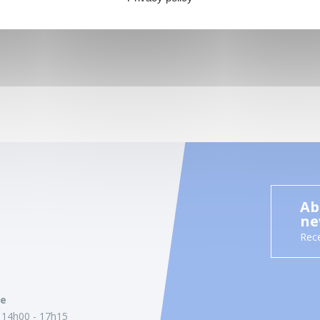
Ab
ne
Rece
ie
14h00 - 17h15