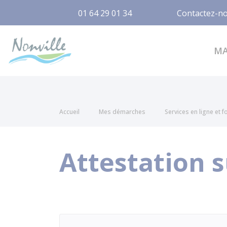
01 64 29 01 34
Contactez-n
Nonville
M
Accueil
Mes démarches
Services en ligne et 
Attestation 