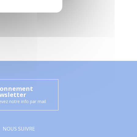
onnement
wsletter
vez notre info par mail
NOUS SUIVRE